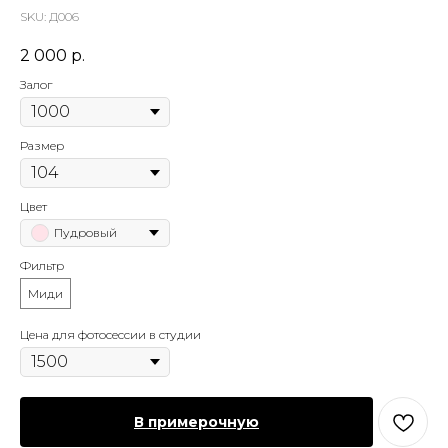
SKU:
Д006
2 000
р.
Залог
Размер
Цвет
Пудровый
Фильтр
Миди
Цена для фотосессии в студии
В примерочную