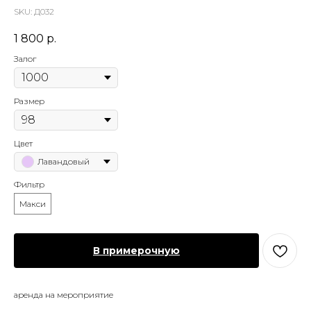
SKU:
Д032
1 800
р.
Залог
Размер
Цвет
Лавандовый
Фильтр
Макси
В примерочную
аренда на мероприятие