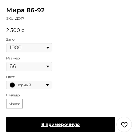
Мира 86-92
SKU:
Д047
2 500
р.
Залог
Размер
Цвет
Черный
Фильтр
Макси
В примерочную