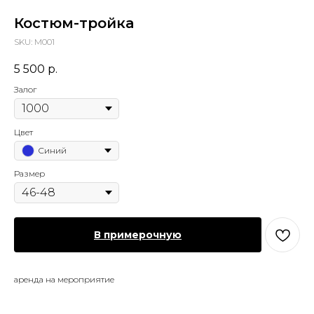
Костюм-тройка
SKU:
М001
5 500
р.
Залог
Цвет
Синий
Размер
В примерочную
аренда на мероприятие