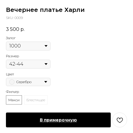
Вечернее платье Харли
SKU:
0009
3 500
р.
Залог
Размер
Цвет
Серебро
Фильтр
Макси
Блестящее
В примерочную