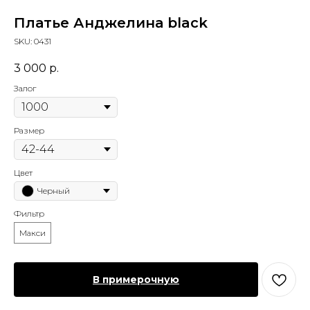
Платье Анджелина black
SKU:
0431
3 000
р.
Залог
Размер
Цвет
Черный
Фильтр
Макси
В примерочную