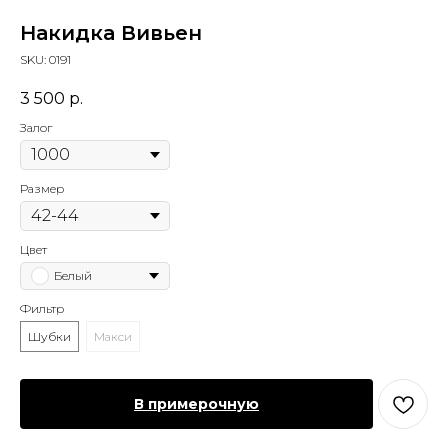
Накидка Вивьен
SKU:
0191
3 500
р.
Залог
Размер
Цвет
Белый
Фильтр
Шубки
Макси
В примерочную