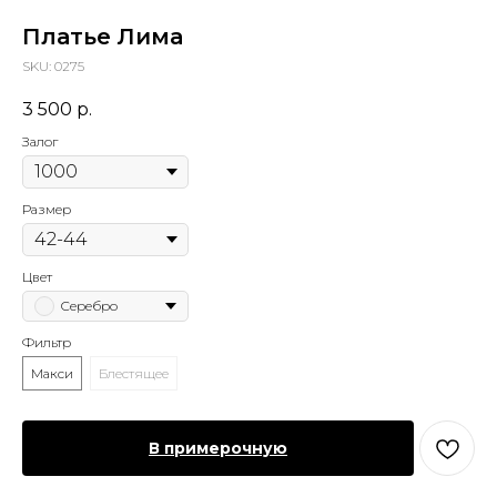
Платье Лима
SKU:
0275
3 500
р.
Залог
Размер
Цвет
Серебро
Фильтр
Макси
Блестящее
В примерочную