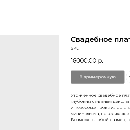
Свадебное пла
SKU:
16000,00
р.
В примерочную
Утонченное свадебное плат
глубоким стильным декольт
и невесомая юбка из орган
минимализма, покоряющее с
Возможен любой размер, с