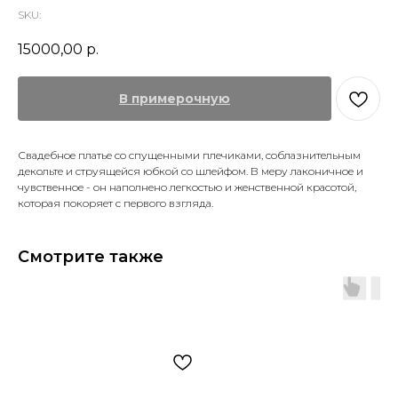
SKU:
15000,00
р.
В примерочную
Свадебное платье со спущенными плечиками, соблазнительным
декольте и струящейся юбкой со шлейфом. В меру лаконичное и
чувственное - он наполнено легкостью и женственной красотой,
которая покоряет с первого взгляда.
Смотрите также