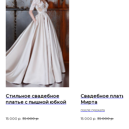
Стильное свадебное
Свадебное платье
платье c пышной юбкой
Мирта
после проката
15 000
р.
35 000
р.
15 000
р.
35 000
р.