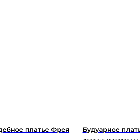
дебное платье Фрея
Будуарное плат
аренда на мероприятие