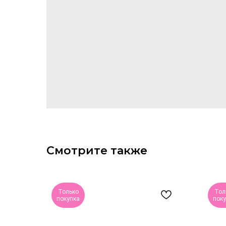
Смотрите также
Только
Тол
покупка
пок