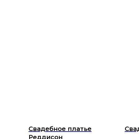
Свадебное платье
Сва
Реддисон