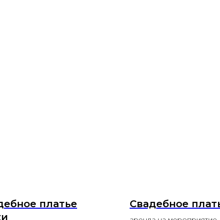
дебное платье
Свадебное плат
жи
аренда на мероприятие