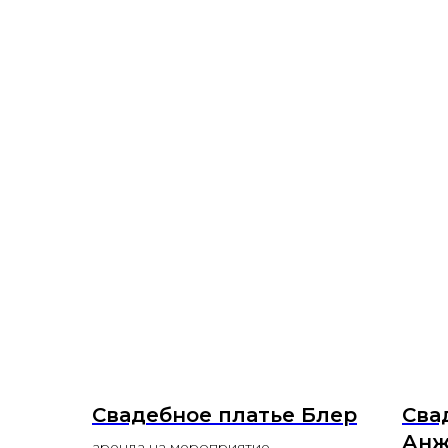
Свадебное платье Блер
Сва
Ан
аренда на мероприятие