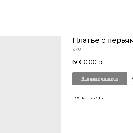
Платье с перья
SKU:
6000,00
р.
В примерочную
после проката