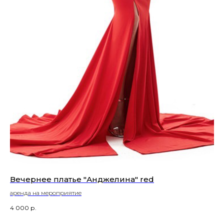
Вечернее платье "Анджелина" red
Ве
аренда на мероприятие
аре
4 000
р.
3 