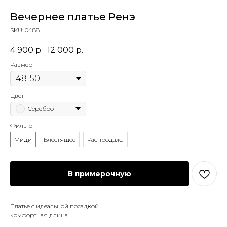
Вечернее платье Ренэ
SKU:
0488
4 900
р.
12 000
р.
Размер
Цвет
Серебро
Фильтр
Миди
Блестящее
Распродажа
В примерочную
Платье с идеальной посадкой
комфортная длина