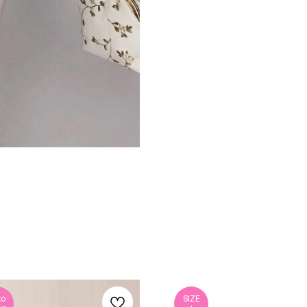
ко
SIZE