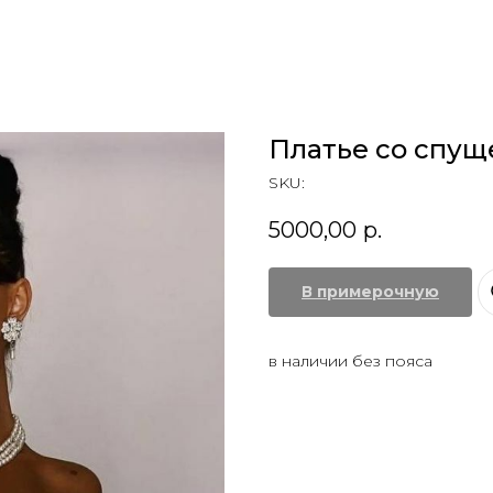
Платье со спу
SKU:
5000,00
р.
В примерочную
в наличии без пояса