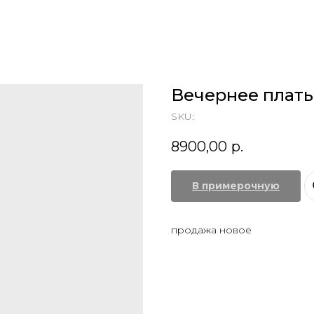
Вечернее плать
SKU:
8900,00
р.
В примерочную
продажа новое