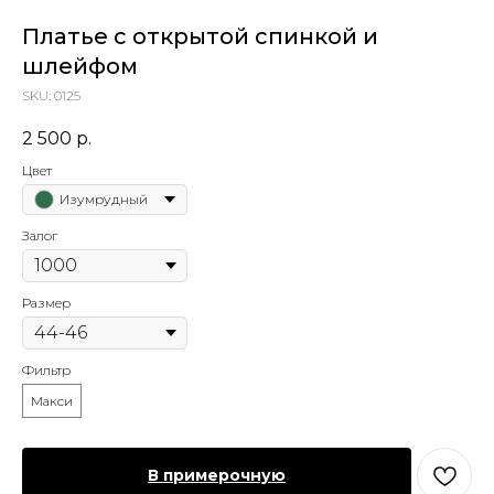
Платье с открытой спинкой и
шлейфом
SKU:
0125
2 500
р.
Цвет
Изумрудный
Залог
Размер
Фильтр
Макси
В примерочную