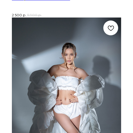
2 500
р.
5 900
р.