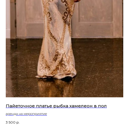
Пайеточное платье рыбка хамелеон в пол
Ко
аренда на мероприятие
ар
3 500
р.
4 