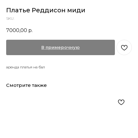
Платье Реддисон миди
SKU:
7000,00
р.
В примерочную
аренда платья на бал
Смотрите также