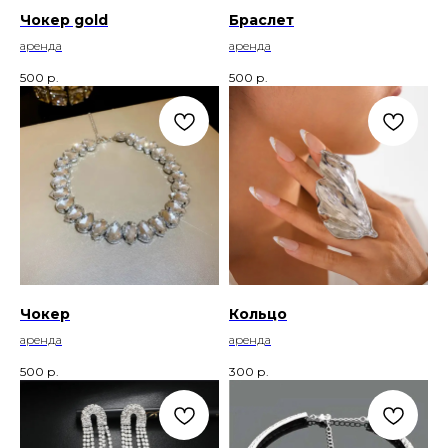
Чокер gold
Браслет
аренда
аренда
500
р.
500
р.
Чокер
Кольцо
аренда
аренда
500
р.
300
р.