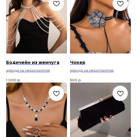
Бодичейн из жемчуга
Чокер
аренда на мероприятие
аренда на мероприятие
1 000
р.
500
р.