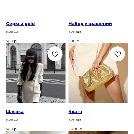
Серьги gold
Набор украшений
аренда
аренда
500
р.
500
р.
Шляпка
Клатч
аренда
аренда
500
р.
1 000
р.