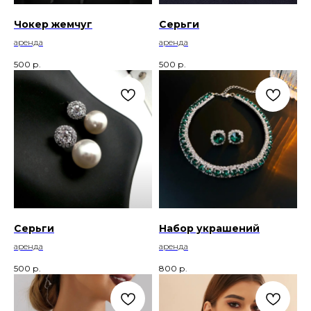
Чокер жемчуг
Серьги
аренда
аренда
500
р.
500
р.
Серьги
Набор украшений
аренда
аренда
500
р.
800
р.