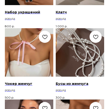
Набор украшений
Клатч
аренда
аренда
800
р.
1 000
р.
Чокер жемчуг
Бусы из жемчуга
аренда
аренда
500
р.
300
р.