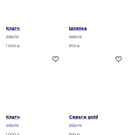
Клатч
Шляпка
аренда
аренда
1 000
р.
500
р.
Клатч
Серьги gold
аренда
аренда
1 000
р.
500
р.