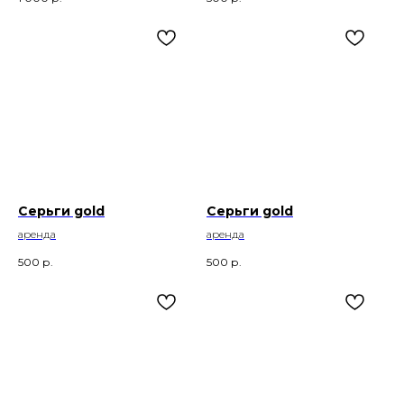
Серьги gold
Серьги gold
аренда
аренда
500
р.
500
р.