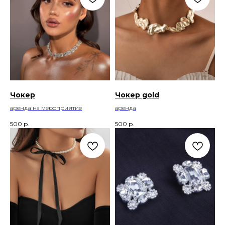
Чокер
Чокер gold
аренда на мероприятие
аренда
500
р.
500
р.