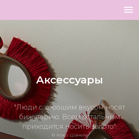
Аксессуары
"Люди с хорошим вкусом носят
бижутерию. Всем остальным
приходится носить золото".
© Коко Шанель