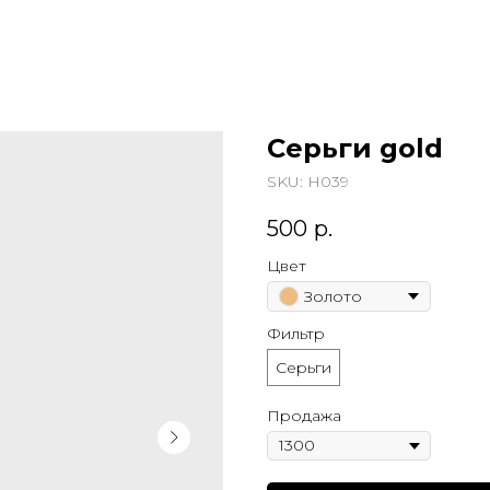
Серьги gold
SKU:
Н039
500
р.
Цвет
Золото
Фильтр
Серьги
Продажа